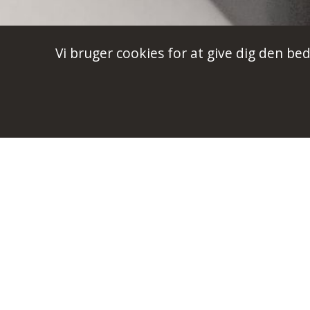
Vi bruger cookies for at give dig den be
Opgradering af Webser
Opgradering af eksisterende Ubuntu Server 2
01. Opgrader EEPROM på Raspberry Pi
sudo r