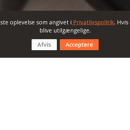
dste oplevelse som angivet i
Privatlivspolitik
. Hvis
blive utilgængelige.
Afvis
Acceptere
ver
4.04 LTS til Ubuntu Server 26.04 LTS
pi-eeprom-update -a